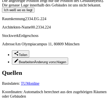
Die angezeigte Position zeigt nur die Position des Gebäude(teils).
Die genaue Lage innerhalb des Gebäudes ist uns nicht bekannt.
Ich weiß wo es liegt
Raumkennung
2334.EG.224
Architekten-Name
00.2334.224
Stockwerk
Erdgeschoss
Adresse
Am Olympiacampus 11, 80809 München
Teilen
Bearbeiten
Änderung vorschlagen
Quellen
Basisdaten:
TUMonline
Koordinaten:
Automatisch berechnet aus den zugehörigen Räumen
oder Gebäuden