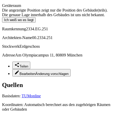
Geräteraum
Die angezeigte Position zeigt nur die Position des Gebäude(teils).
Die genaue Lage innerhalb des Gebäudes ist uns nicht bekannt.
Ich weiß wo es liegt
Raumkennung
2334.EG.251
Architekten-Name
00.2334.251
Stockwerk
Erdgeschoss
Adresse
Am Olympiacampus 11, 80809 München
Teilen
Bearbeiten
Änderung vorschlagen
Quellen
Basisdaten:
TUMonline
Koordinaten:
Automatisch berechnet aus den zugehörigen Räumen
oder Gebäuden