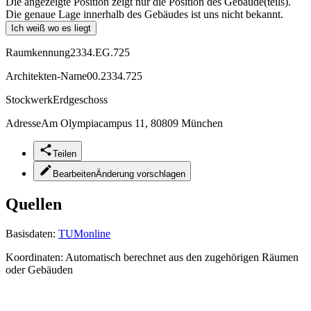
Die angezeigte Position zeigt nur die Position des Gebäude(teils).
Die genaue Lage innerhalb des Gebäudes ist uns nicht bekannt.
Ich weiß wo es liegt
Raumkennung
2334.EG.725
Architekten-Name
00.2334.725
Stockwerk
Erdgeschoss
Adresse
Am Olympiacampus 11, 80809 München
Teilen
Bearbeiten
Änderung vorschlagen
Quellen
Basisdaten:
TUMonline
Koordinaten:
Automatisch berechnet aus den zugehörigen Räumen
oder Gebäuden