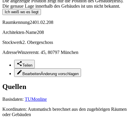
Die angezeigte Position zeigt nur die Position des Gebäude(teils).
Die genaue Lage innerhalb des Gebäudes ist uns nicht bekannt.
Ich weiß wo es liegt
Raumkennung
2401.02.208
Architekten-Name
208
Stockwerk
2. Obergeschoss
Adresse
Winzererstr. 45, 80797 München
Teilen
Bearbeiten
Änderung vorschlagen
Quellen
Basisdaten:
TUMonline
Koordinaten:
Automatisch berechnet aus den zugehörigen Räumen
oder Gebäuden