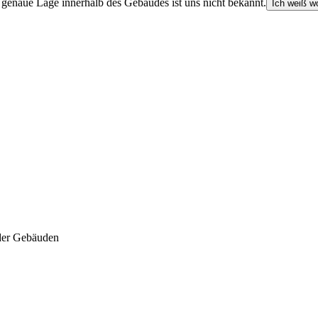
e genaue Lage innerhalb des Gebäudes ist uns nicht bekannt.
Ich weiß wo
der Gebäuden