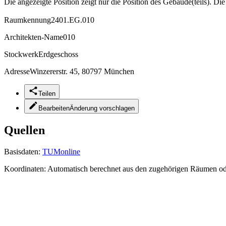
Die angezeigte Position zeigt nur die Position des Gebäude(teils). Di
Raumkennung
2401.EG.010
Architekten-Name
010
Stockwerk
Erdgeschoss
Adresse
Winzererstr. 45, 80797 München
Teilen
Bearbeiten
Änderung vorschlagen
Quellen
Basisdaten:
TUMonline
Koordinaten:
Automatisch berechnet aus den zugehörigen Räumen o