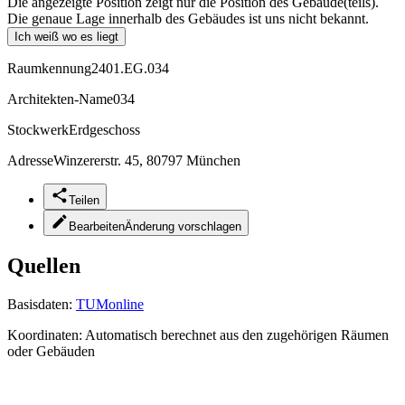
Die angezeigte Position zeigt nur die Position des Gebäude(teils).
Die genaue Lage innerhalb des Gebäudes ist uns nicht bekannt.
Ich weiß wo es liegt
Raumkennung
2401.EG.034
Architekten-Name
034
Stockwerk
Erdgeschoss
Adresse
Winzererstr. 45, 80797 München
Teilen
Bearbeiten
Änderung vorschlagen
Quellen
Basisdaten:
TUMonline
Koordinaten:
Automatisch berechnet aus den zugehörigen Räumen
oder Gebäuden