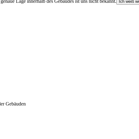
e genaue Lage innerhalb des Gebäudes ist uns nicht bekannt.
Ich weiß wo
der Gebäuden