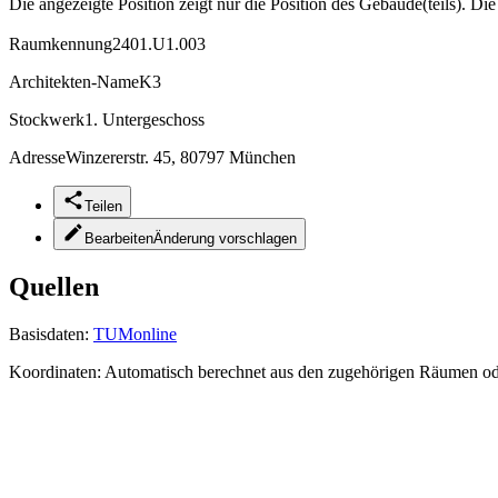
Die angezeigte Position zeigt nur die Position des Gebäude(teils). Di
Raumkennung
2401.U1.003
Architekten-Name
K3
Stockwerk
1. Untergeschoss
Adresse
Winzererstr. 45, 80797 München
Teilen
Bearbeiten
Änderung vorschlagen
Quellen
Basisdaten:
TUMonline
Koordinaten:
Automatisch berechnet aus den zugehörigen Räumen o