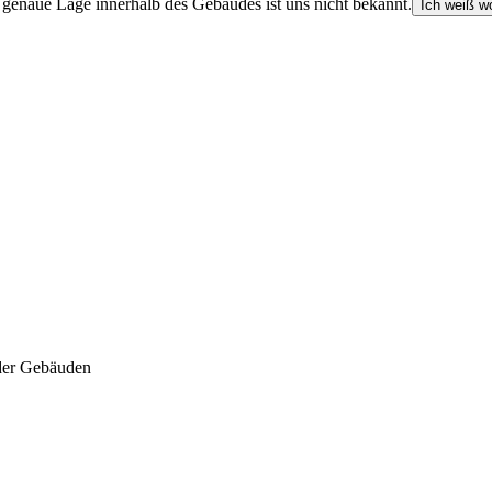
e genaue Lage innerhalb des Gebäudes ist uns nicht bekannt.
Ich weiß wo
der Gebäuden