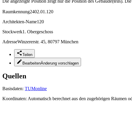
Die angezeigte Position zeigt nur die Position des Gebäude(teils). Di
Raumkennung
2402.01.120
Architekten-Name
120
Stockwerk
1. Obergeschoss
Adresse
Winzererstr. 45, 80797 München
Teilen
Bearbeiten
Änderung vorschlagen
Quellen
Basisdaten:
TUMonline
Koordinaten:
Automatisch berechnet aus den zugehörigen Räumen o