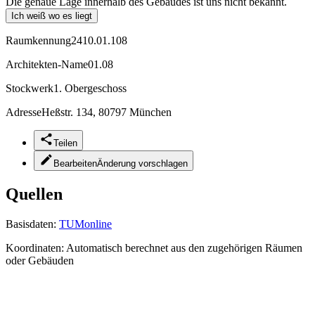
Die genaue Lage innerhalb des Gebäudes ist uns nicht bekannt.
Ich weiß wo es liegt
Raumkennung
2410.01.108
Architekten-Name
01.08
Stockwerk
1. Obergeschoss
Adresse
Heßstr. 134, 80797 München
Teilen
Bearbeiten
Änderung vorschlagen
Quellen
Basisdaten:
TUMonline
Koordinaten:
Automatisch berechnet aus den zugehörigen Räumen
oder Gebäuden