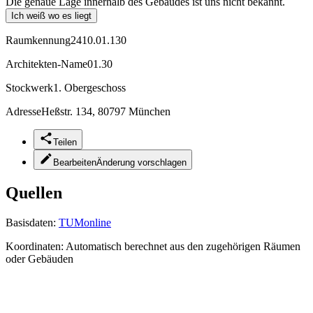
Die genaue Lage innerhalb des Gebäudes ist uns nicht bekannt.
Ich weiß wo es liegt
Raumkennung
2410.01.130
Architekten-Name
01.30
Stockwerk
1. Obergeschoss
Adresse
Heßstr. 134, 80797 München
Teilen
Bearbeiten
Änderung vorschlagen
Quellen
Basisdaten:
TUMonline
Koordinaten:
Automatisch berechnet aus den zugehörigen Räumen
oder Gebäuden