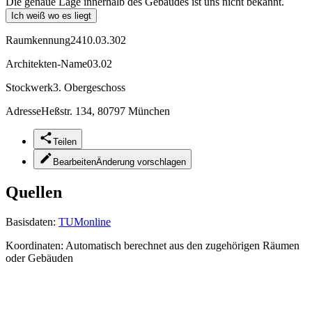
Die genaue Lage innerhalb des Gebäudes ist uns nicht bekannt.
Ich weiß wo es liegt
Raumkennung
2410.03.302
Architekten-Name
03.02
Stockwerk
3. Obergeschoss
Adresse
Heßstr. 134, 80797 München
Teilen
Bearbeiten
Änderung vorschlagen
Quellen
Basisdaten:
TUMonline
Koordinaten:
Automatisch berechnet aus den zugehörigen Räumen
oder Gebäuden