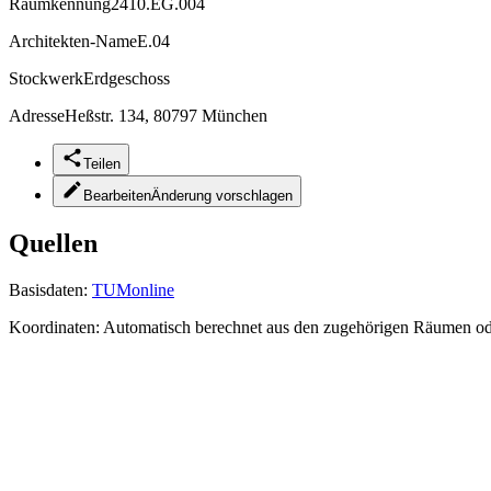
Raumkennung
2410.EG.004
Architekten-Name
E.04
Stockwerk
Erdgeschoss
Adresse
Heßstr. 134, 80797 München
Teilen
Bearbeiten
Änderung vorschlagen
Quellen
Basisdaten:
TUMonline
Koordinaten:
Automatisch berechnet aus den zugehörigen Räumen o