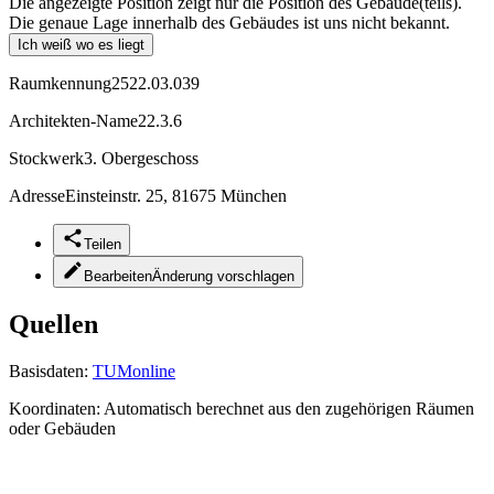
Die angezeigte Position zeigt nur die Position des Gebäude(teils).
Die genaue Lage innerhalb des Gebäudes ist uns nicht bekannt.
Ich weiß wo es liegt
Raumkennung
2522.03.039
Architekten-Name
22.3.6
Stockwerk
3. Obergeschoss
Adresse
Einsteinstr. 25, 81675 München
Teilen
Bearbeiten
Änderung vorschlagen
Quellen
Basisdaten:
TUMonline
Koordinaten:
Automatisch berechnet aus den zugehörigen Räumen
oder Gebäuden