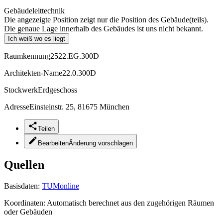
Gebäudeleittechnik
Die angezeigte Position zeigt nur die Position des Gebäude(teils).
Die genaue Lage innerhalb des Gebäudes ist uns nicht bekannt.
Ich weiß wo es liegt
Raumkennung
2522.EG.300D
Architekten-Name
22.0.300D
Stockwerk
Erdgeschoss
Adresse
Einsteinstr. 25, 81675 München
Teilen
Bearbeiten
Änderung vorschlagen
Quellen
Basisdaten:
TUMonline
Koordinaten:
Automatisch berechnet aus den zugehörigen Räumen
oder Gebäuden