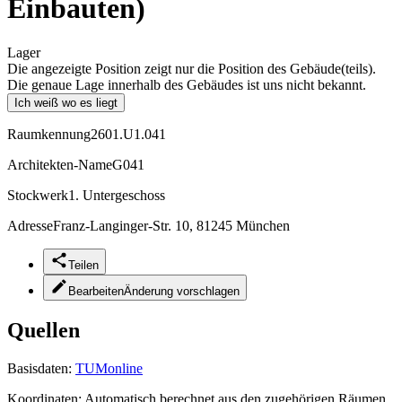
Einbauten)
Lager
Die angezeigte Position zeigt nur die Position des Gebäude(teils).
Die genaue Lage innerhalb des Gebäudes ist uns nicht bekannt.
Ich weiß wo es liegt
Raumkennung
2601.U1.041
Architekten-Name
G041
Stockwerk
1. Untergeschoss
Adresse
Franz-Langinger-Str. 10, 81245 München
Teilen
Bearbeiten
Änderung vorschlagen
Quellen
Basisdaten:
TUMonline
Koordinaten:
Automatisch berechnet aus den zugehörigen Räumen