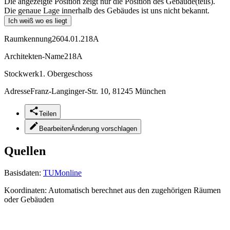
Die angezeigte Position zeigt nur die Position des Gebäude(teils).
Die genaue Lage innerhalb des Gebäudes ist uns nicht bekannt.
Ich weiß wo es liegt
Raumkennung
2604.01.218A
Architekten-Name
218A
Stockwerk
1. Obergeschoss
Adresse
Franz-Langinger-Str. 10, 81245 München
Teilen
Bearbeiten
Änderung vorschlagen
Quellen
Basisdaten:
TUMonline
Koordinaten:
Automatisch berechnet aus den zugehörigen Räumen
oder Gebäuden