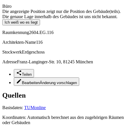
Büro
Die angezeigte Position zeigt nur die Position des Gebäude(teils).
Die genaue Lage innerhalb des Gebäudes ist uns nicht bekannt.
Ich weiß wo es liegt
Raumkennung
2604.EG.116
Architekten-Name
116
Stockwerk
Erdgeschoss
Adresse
Franz-Langinger-Str. 10, 81245 München
Teilen
Bearbeiten
Änderung vorschlagen
Quellen
Basisdaten:
TUMonline
Koordinaten:
Automatisch berechnet aus den zugehörigen Räumen
oder Gebäuden