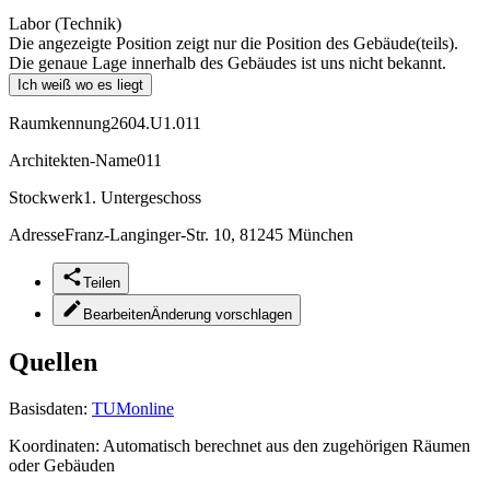
Labor (Technik)
Die angezeigte Position zeigt nur die Position des Gebäude(teils).
Die genaue Lage innerhalb des Gebäudes ist uns nicht bekannt.
Ich weiß wo es liegt
Raumkennung
2604.U1.011
Architekten-Name
011
Stockwerk
1. Untergeschoss
Adresse
Franz-Langinger-Str. 10, 81245 München
Teilen
Bearbeiten
Änderung vorschlagen
Quellen
Basisdaten:
TUMonline
Koordinaten:
Automatisch berechnet aus den zugehörigen Räumen
oder Gebäuden