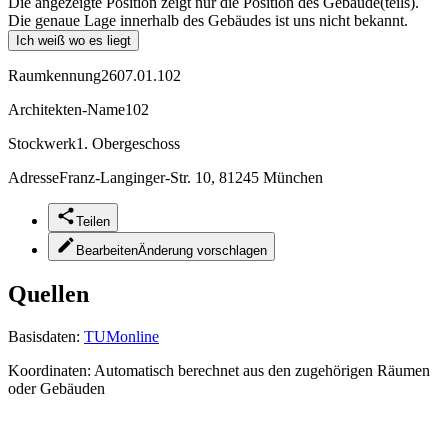
Die angezeigte Position zeigt nur die Position des Gebäude(teils).
Die genaue Lage innerhalb des Gebäudes ist uns nicht bekannt.
Ich weiß wo es liegt
Raumkennung
2607.01.102
Architekten-Name
102
Stockwerk
1. Obergeschoss
Adresse
Franz-Langinger-Str. 10, 81245 München
Teilen
Bearbeiten
Änderung vorschlagen
Quellen
Basisdaten:
TUMonline
Koordinaten:
Automatisch berechnet aus den zugehörigen Räumen
oder Gebäuden