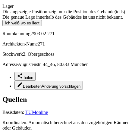
Lager
Die angezeigte Position zeigt nur die Position des Gebäude(teils).
Die genaue Lage innerhalb des Gebäudes ist uns nicht bekannt.
Ich weiß wo es liegt
Raumkennung
2903.02.271
Architekten-Name
271
Stockwerk
2. Obergeschoss
Adresse
Augustenstr. 44_46, 80333 München
Teilen
Bearbeiten
Änderung vorschlagen
Quellen
Basisdaten:
TUMonline
Koordinaten:
Automatisch berechnet aus den zugehörigen Räumen
oder Gebäuden