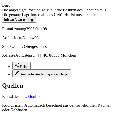
Büro
Die angezeigte Position zeigt nur die Position des Gebäude(teils).
Die genaue Lage innerhalb des Gebäudes ist uns nicht bekannt.
Ich weiß wo es liegt
Raumkennung
2903.04.408
Architekten-Name
408
Stockwerk
4. Obergeschoss
Adresse
Augustenstr. 44_46, 80333 München
Teilen
Bearbeiten
Änderung vorschlagen
Quellen
Basisdaten:
TUMonline
Koordinaten:
Automatisch berechnet aus den zugehörigen Räumen
oder Gebäuden