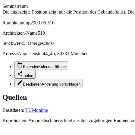
Seminarraum
Die angezeigte Position zeigt nur die Position des Gebäude(teils). Di
Raumkennung
2903.05.510
Architekten-Name
510
Stockwerk
5. Obergeschoss
Adresse
Augustenstr. 44_46, 80333 München
Kalender
Kalender öffnen
Teilen
Bearbeiten
Änderung vorschlagen
Quellen
Basisdaten:
TUMonline
Koordinaten:
Automatisch berechnet aus den zugehörigen Räumen o