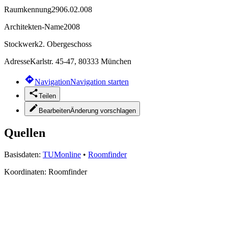
Raumkennung
2906.02.008
Architekten-Name
2008
Stockwerk
2. Obergeschoss
Adresse
Karlstr. 45-47, 80333 München
Navigation
Navigation starten
Teilen
Bearbeiten
Änderung vorschlagen
Quellen
Basisdaten:
TUMonline
•
Roomfinder
Koordinaten:
Roomfinder