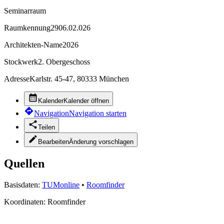
Seminarraum
Raumkennung
2906.02.026
Architekten-Name
2026
Stockwerk
2. Obergeschoss
Adresse
Karlstr. 45-47, 80333 München
Kalender
Kalender öffnen
Navigation
Navigation starten
Teilen
Bearbeiten
Änderung vorschlagen
Quellen
Basisdaten:
TUMonline
•
Roomfinder
Koordinaten:
Roomfinder