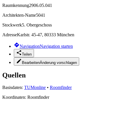
Raumkennung
2906.05.041
Architekten-Name
5041
Stockwerk
5. Obergeschoss
Adresse
Karlstr. 45-47, 80333 München
Navigation
Navigation starten
Teilen
Bearbeiten
Änderung vorschlagen
Quellen
Basisdaten:
TUMonline
•
Roomfinder
Koordinaten:
Roomfinder