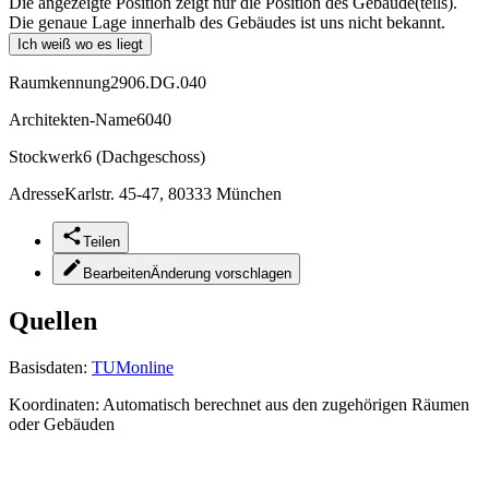
Die angezeigte Position zeigt nur die Position des Gebäude(teils).
Die genaue Lage innerhalb des Gebäudes ist uns nicht bekannt.
Ich weiß wo es liegt
Raumkennung
2906.DG.040
Architekten-Name
6040
Stockwerk
6 (Dachgeschoss)
Adresse
Karlstr. 45-47, 80333 München
Teilen
Bearbeiten
Änderung vorschlagen
Quellen
Basisdaten:
TUMonline
Koordinaten:
Automatisch berechnet aus den zugehörigen Räumen
oder Gebäuden