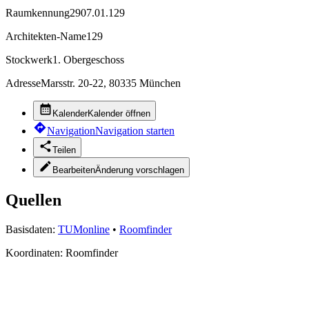
Raumkennung
2907.01.129
Architekten-Name
129
Stockwerk
1. Obergeschoss
Adresse
Marsstr. 20-22, 80335 München
Kalender
Kalender öffnen
Navigation
Navigation starten
Teilen
Bearbeiten
Änderung vorschlagen
Quellen
Basisdaten:
TUMonline
•
Roomfinder
Koordinaten:
Roomfinder