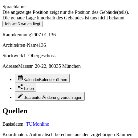
Sprachlabor
Die angezeigte Position zeigt nur die Position des Gebäude(teils).
Die genaue Lage innerhalb des Gebäudes ist uns nicht bekannt.
Ich weiß wo es liegt
Raumkennung
2907.01.136
Architekten-Name
136
Stockwerk
1. Obergeschoss
Adresse
Marsstr. 20-22, 80335 München
Kalender
Kalender öffnen
Teilen
Bearbeiten
Änderung vorschlagen
Quellen
Basisdaten:
TUMonline
Koordinaten:
Automatisch berechnet aus den zugehörigen Räumen