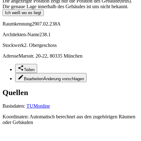
Die angezeigte Position zeigt nur die Position des Gebäude(teils).
Die genaue Lage innerhalb des Gebäudes ist uns nicht bekannt.
Ich weiß wo es liegt
Raumkennung
2907.02.238A
Architekten-Name
238.1
Stockwerk
2. Obergeschoss
Adresse
Marsstr. 20-22, 80335 München
Teilen
Bearbeiten
Änderung vorschlagen
Quellen
Basisdaten:
TUMonline
Koordinaten:
Automatisch berechnet aus den zugehörigen Räumen
oder Gebäuden