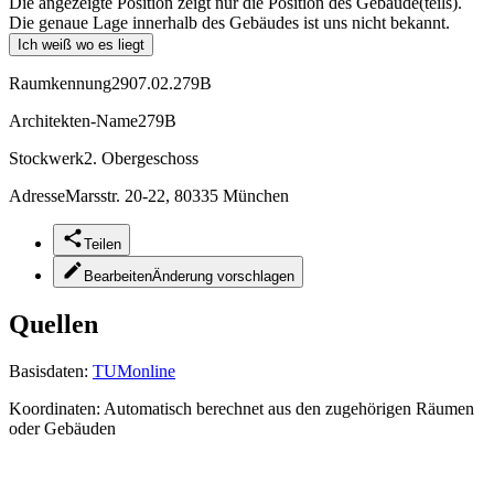
Die angezeigte Position zeigt nur die Position des Gebäude(teils).
Die genaue Lage innerhalb des Gebäudes ist uns nicht bekannt.
Ich weiß wo es liegt
Raumkennung
2907.02.279B
Architekten-Name
279B
Stockwerk
2. Obergeschoss
Adresse
Marsstr. 20-22, 80335 München
Teilen
Bearbeiten
Änderung vorschlagen
Quellen
Basisdaten:
TUMonline
Koordinaten:
Automatisch berechnet aus den zugehörigen Räumen
oder Gebäuden