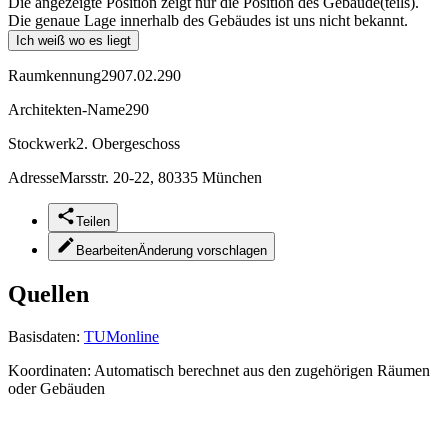
Die angezeigte Position zeigt nur die Position des Gebäude(teils).
Die genaue Lage innerhalb des Gebäudes ist uns nicht bekannt.
Ich weiß wo es liegt
Raumkennung
2907.02.290
Architekten-Name
290
Stockwerk
2. Obergeschoss
Adresse
Marsstr. 20-22, 80335 München
Teilen
Bearbeiten
Änderung vorschlagen
Quellen
Basisdaten:
TUMonline
Koordinaten:
Automatisch berechnet aus den zugehörigen Räumen
oder Gebäuden