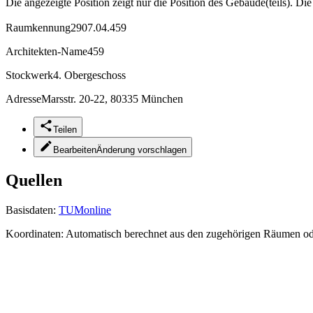
Die angezeigte Position zeigt nur die Position des Gebäude(teils). Di
Raumkennung
2907.04.459
Architekten-Name
459
Stockwerk
4. Obergeschoss
Adresse
Marsstr. 20-22, 80335 München
Teilen
Bearbeiten
Änderung vorschlagen
Quellen
Basisdaten:
TUMonline
Koordinaten:
Automatisch berechnet aus den zugehörigen Räumen o