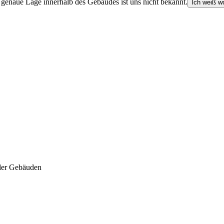
e genaue Lage innerhalb des Gebäudes ist uns nicht bekannt.
Ich weiß wo
der Gebäuden