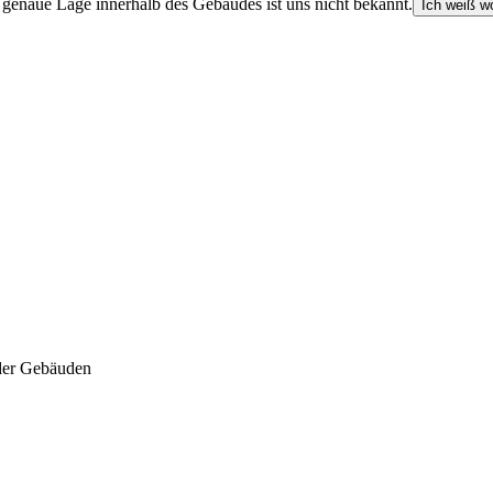
e genaue Lage innerhalb des Gebäudes ist uns nicht bekannt.
Ich weiß wo
der Gebäuden