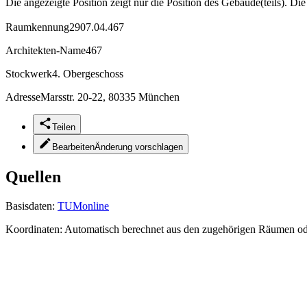
Die angezeigte Position zeigt nur die Position des Gebäude(teils). Di
Raumkennung
2907.04.467
Architekten-Name
467
Stockwerk
4. Obergeschoss
Adresse
Marsstr. 20-22, 80335 München
Teilen
Bearbeiten
Änderung vorschlagen
Quellen
Basisdaten:
TUMonline
Koordinaten:
Automatisch berechnet aus den zugehörigen Räumen o