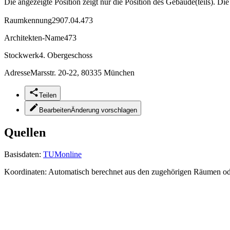
Die angezeigte Position zeigt nur die Position des Gebäude(teils). Di
Raumkennung
2907.04.473
Architekten-Name
473
Stockwerk
4. Obergeschoss
Adresse
Marsstr. 20-22, 80335 München
Teilen
Bearbeiten
Änderung vorschlagen
Quellen
Basisdaten:
TUMonline
Koordinaten:
Automatisch berechnet aus den zugehörigen Räumen o