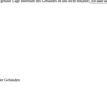
e genaue Lage innerhalb des Gebäudes ist uns nicht bekannt.
Ich weiß wo
der Gebäuden