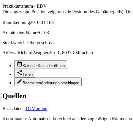
Praktikumsraum - EDV
Die angezeigte Position zeigt nur die Position des Gebäude(teils). Di
Raumkennung
2910.01.103
Architekten-Name
H.103
Stockwerk
1. Obergeschoss
Adresse
Richard-Wagner-Str. 1, 80333 München
Kalender
Kalender öffnen
Teilen
Bearbeiten
Änderung vorschlagen
Quellen
Basisdaten:
TUMonline
Koordinaten:
Automatisch berechnet aus den zugehörigen Räumen o