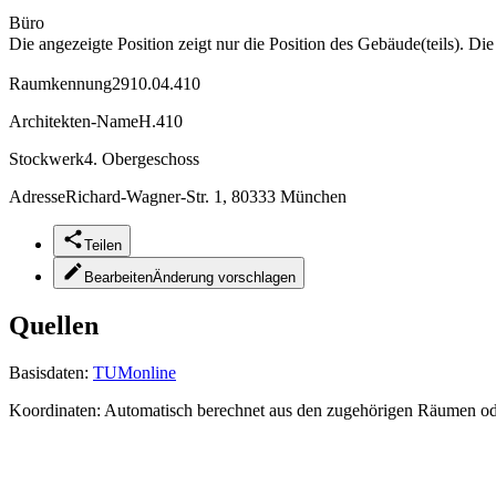
Büro
Die angezeigte Position zeigt nur die Position des Gebäude(teils). Di
Raumkennung
2910.04.410
Architekten-Name
H.410
Stockwerk
4. Obergeschoss
Adresse
Richard-Wagner-Str. 1, 80333 München
Teilen
Bearbeiten
Änderung vorschlagen
Quellen
Basisdaten:
TUMonline
Koordinaten:
Automatisch berechnet aus den zugehörigen Räumen o