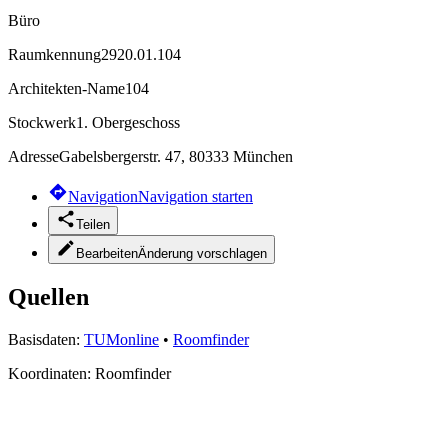
Büro
Raumkennung
2920.01.104
Architekten-Name
104
Stockwerk
1. Obergeschoss
Adresse
Gabelsbergerstr. 47, 80333 München
Navigation
Navigation starten
Teilen
Bearbeiten
Änderung vorschlagen
Quellen
Basisdaten:
TUMonline
•
Roomfinder
Koordinaten:
Roomfinder