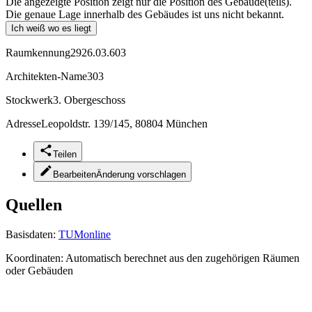
Die angezeigte Position zeigt nur die Position des Gebäude(teils).
Die genaue Lage innerhalb des Gebäudes ist uns nicht bekannt.
Ich weiß wo es liegt
Raumkennung
2926.03.603
Architekten-Name
303
Stockwerk
3. Obergeschoss
Adresse
Leopoldstr. 139/145, 80804 München
Teilen
Bearbeiten
Änderung vorschlagen
Quellen
Basisdaten:
TUMonline
Koordinaten:
Automatisch berechnet aus den zugehörigen Räumen
oder Gebäuden