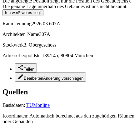
Die angezeigte Position zeigt nur die Position des Gebäude(teils).
Die genaue Lage innerhalb des Gebäudes ist uns nicht bekannt.
Ich weiß wo es liegt
Raumkennung
2926.03.607A
Architekten-Name
307A
Stockwerk
3. Obergeschoss
Adresse
Leopoldstr. 139/145, 80804 München
Teilen
Bearbeiten
Änderung vorschlagen
Quellen
Basisdaten:
TUMonline
Koordinaten:
Automatisch berechnet aus den zugehörigen Räumen
oder Gebäuden