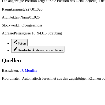
Die angezeigte Position zeigt nur die Position des Gebäude(teils). Di
Raumkennung
2927.01.026
Architekten-Name
01.026
Stockwerk
1. Obergeschoss
Adresse
Petersgasse 18, 94315 Straubing
Teilen
Bearbeiten
Änderung vorschlagen
Quellen
Basisdaten:
TUMonline
Koordinaten:
Automatisch berechnet aus den zugehörigen Räumen o