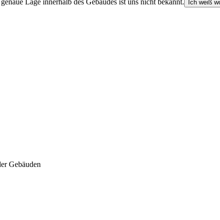
e genaue Lage innerhalb des Gebäudes ist uns nicht bekannt.
Ich weiß wo
der Gebäuden