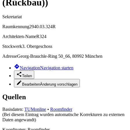
(Rückbau))
Sekretariat
Raumkennung
2940.03.324R
Architekten-Name
R324
Stockwerk
3. Obergeschoss
Adresse
Georg-Brauchle-Ring 50_66, 80992 München
Navigation
Navigation starten
Teilen
Bearbeiten
Änderung vorschlagen
Quellen
Basisdaten:
TUMonline
•
Roomfinder
(Bei diesem Eintrag wurden automatische Korrekturen zu externen
Daten angewandt)
Koordinaten:
Roomfinder