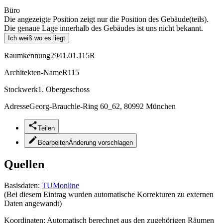
Büro
Die angezeigte Position zeigt nur die Position des Gebäude(teils).
Die genaue Lage innerhalb des Gebäudes ist uns nicht bekannt.
Ich weiß wo es liegt
Raumkennung
2941.01.115R
Architekten-Name
R115
Stockwerk
1. Obergeschoss
Adresse
Georg-Brauchle-Ring 60_62, 80992 München
Teilen
Bearbeiten
Änderung vorschlagen
Quellen
Basisdaten:
TUMonline
(Bei diesem Eintrag wurden automatische Korrekturen zu externen
Daten angewandt)
Koordinaten:
Automatisch berechnet aus den zugehörigen Räumen