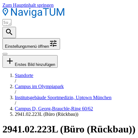
Zum Hauptinhalt springen
Einstellungsmenü öffnen
Erstes Bild hinzufügen
Standorte
/
Campus im Olympiapark
/
Institutsgebäude Sportmedizin, Uptown München
/
Campus D, Georg-Brauchle-Ring 60/62
2941.02.223L (Büro (Rückbau))
2941.02.223L (Büro (Rückbau))