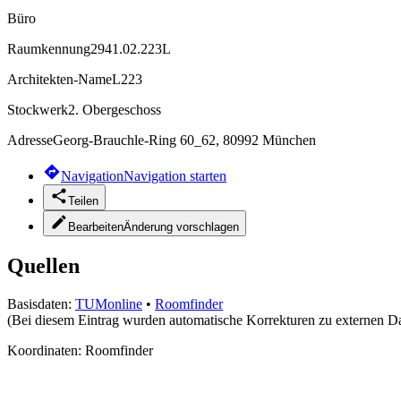
Büro
Raumkennung
2941.02.223L
Architekten-Name
L223
Stockwerk
2. Obergeschoss
Adresse
Georg-Brauchle-Ring 60_62, 80992 München
Navigation
Navigation starten
Teilen
Bearbeiten
Änderung vorschlagen
Quellen
Basisdaten:
TUMonline
•
Roomfinder
(Bei diesem Eintrag wurden automatische Korrekturen zu externen D
Koordinaten:
Roomfinder