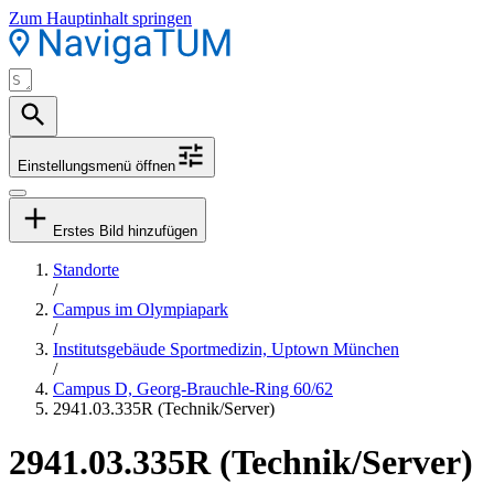
Zum Hauptinhalt springen
Einstellungsmenü öffnen
Erstes Bild hinzufügen
Standorte
/
Campus im Olympiapark
/
Institutsgebäude Sportmedizin, Uptown München
/
Campus D, Georg-Brauchle-Ring 60/62
2941.03.335R (Technik/Server)
2941.03.335R (Technik/Server)