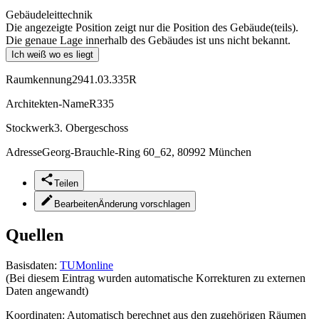
Gebäudeleittechnik
Die angezeigte Position zeigt nur die Position des Gebäude(teils).
Die genaue Lage innerhalb des Gebäudes ist uns nicht bekannt.
Ich weiß wo es liegt
Raumkennung
2941.03.335R
Architekten-Name
R335
Stockwerk
3. Obergeschoss
Adresse
Georg-Brauchle-Ring 60_62, 80992 München
Teilen
Bearbeiten
Änderung vorschlagen
Quellen
Basisdaten:
TUMonline
(Bei diesem Eintrag wurden automatische Korrekturen zu externen
Daten angewandt)
Koordinaten:
Automatisch berechnet aus den zugehörigen Räumen