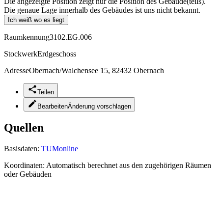
Die angezeigte Position zeigt nur die Position des Gebäude(teils).
Die genaue Lage innerhalb des Gebäudes ist uns nicht bekannt.
Ich weiß wo es liegt
Raumkennung
3102.EG.006
Stockwerk
Erdgeschoss
Adresse
Obernach/Walchensee 15, 82432 Obernach
Teilen
Bearbeiten
Änderung vorschlagen
Quellen
Basisdaten:
TUMonline
Koordinaten:
Automatisch berechnet aus den zugehörigen Räumen
oder Gebäuden