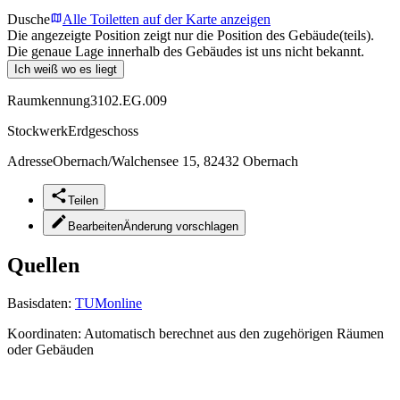
Dusche
Alle Toiletten auf der Karte anzeigen
Die angezeigte Position zeigt nur die Position des Gebäude(teils).
Die genaue Lage innerhalb des Gebäudes ist uns nicht bekannt.
Ich weiß wo es liegt
Raumkennung
3102.EG.009
Stockwerk
Erdgeschoss
Adresse
Obernach/Walchensee 15, 82432 Obernach
Teilen
Bearbeiten
Änderung vorschlagen
Quellen
Basisdaten:
TUMonline
Koordinaten:
Automatisch berechnet aus den zugehörigen Räumen
oder Gebäuden