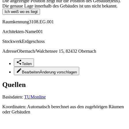
Die angezeigte Position zeigt nur die Position des Gebäude(teils).
Die genaue Lage innerhalb des Gebäudes ist uns nicht bekannt.
Ich weiß wo es liegt
Raumkennung
3108.EG.001
Architekten-Name
001
Stockwerk
Erdgeschoss
Adresse
Obernach/Walchensee 15, 82432 Obernach
Teilen
Bearbeiten
Änderung vorschlagen
Quellen
Basisdaten:
TUMonline
Koordinaten:
Automatisch berechnet aus den zugehörigen Räumen
oder Gebäuden