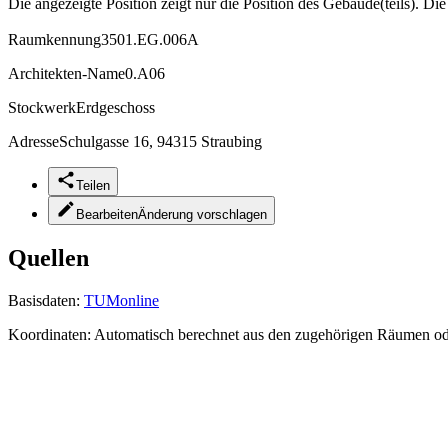
Die angezeigte Position zeigt nur die Position des Gebäude(teils). Di
Raumkennung
3501.EG.006A
Architekten-Name
0.A06
Stockwerk
Erdgeschoss
Adresse
Schulgasse 16, 94315 Straubing
Teilen
Bearbeiten
Änderung vorschlagen
Quellen
Basisdaten:
TUMonline
Koordinaten:
Automatisch berechnet aus den zugehörigen Räumen o