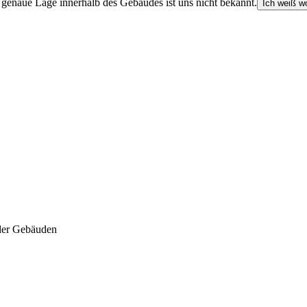
e genaue Lage innerhalb des Gebäudes ist uns nicht bekannt.
Ich weiß wo
der Gebäuden