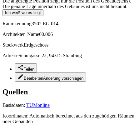
Die angezeigte Position zeigt nur die Position des Gebäude(teils).
Die genaue Lage innerhalb des Gebäudes ist uns nicht bekannt.
Ich weiß wo es liegt
Raumkennung
3502.EG.014
Architekten-Name
00.006
Stockwerk
Erdgeschoss
Adresse
Schulgasse 22, 94315 Straubing
Teilen
Bearbeiten
Änderung vorschlagen
Quellen
Basisdaten:
TUMonline
Koordinaten:
Automatisch berechnet aus den zugehörigen Räumen
oder Gebäuden