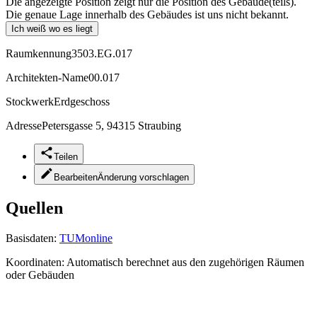
Die angezeigte Position zeigt nur die Position des Gebäude(teils).
Die genaue Lage innerhalb des Gebäudes ist uns nicht bekannt.
Ich weiß wo es liegt
Raumkennung
3503.EG.017
Architekten-Name
00.017
Stockwerk
Erdgeschoss
Adresse
Petersgasse 5, 94315 Straubing
Teilen
Bearbeiten
Änderung vorschlagen
Quellen
Basisdaten:
TUMonline
Koordinaten:
Automatisch berechnet aus den zugehörigen Räumen
oder Gebäuden